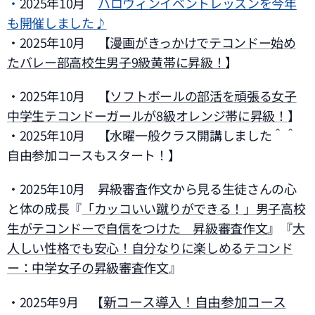
・
2025年10月
ハロウィンイベントレッスンを今年
も開催しました♪
・2025年10月 【
漫画がきっかけでテコンドー始め
たバレー部高校生男子9級黄帯に昇級！
】
・2025年10月 【
ソフトボールの部活を頑張る女子
中学生テコンドーガールが8級オレンジ帯に昇級！
】
・2025年10月 【水曜一般クラス開講しました＾＾
自由参加コースもスタート！】
・2025年10月 昇級審査作文から見る生徒さんの心
と体の成長『
「カッコいい蹴りができる！」男子高校
生がテコンドーで自信をつけた 昇級審査作文
』『
大
人しい性格でも安心！自分なりに楽しめるテコンド
ー：中学女子の昇級審査作文
』
新コース導入！自由参加コース
・2025年9月 【