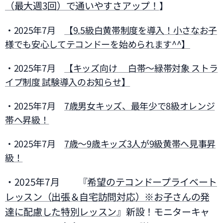
（最大週3回）で通いやすさアップ！
】
・2025年7月
【9.5級白黄帯制度を導入！小さなお子
様でも安心してテコンドーを始められます^^】
・2025年7月
【キッズ向け🎈白帯〜緑帯対象 ストラ
イプ制度 試験導入のお知らせ】
・2025年7月
7歳男女キッズ、最年少で8級オレンジ
帯へ昇級！
・2025年7月
7歳～9歳キッズ3人が9級黄帯へ見事昇
級！
・2025年7月 『
希望のテコンドープライベート
レッスン（出張＆自宅訪問対応）※お子さんの発
達に配慮した特別レッスン
』新設！モニターキャ