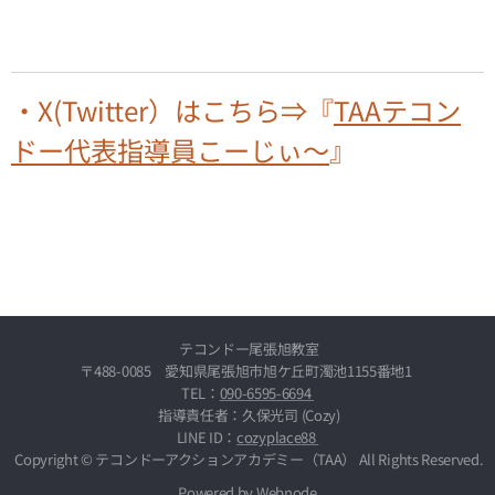
・X(Twitter）はこちら⇒『
TAAテコン
ドー代表指導員こーじぃ～
』
テコンドー尾張旭教室
〒488-0085 愛知県尾張旭市旭ケ丘町濁池1155番地1
TEL：
090-6595-6694
指導責任者：久保光司 (Cozy)
LINE ID：
cozyplace88
Copyright © テコンドーアクションアカデミー（TAA） All Rights Reserved.
Powered by
Webnode