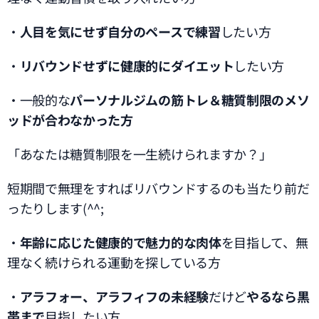
・
人目を気にせず自分のペースで練習
したい方
・
リバウンドせずに健康的にダイエット
したい方
・一般的な
パーソナルジムの筋トレ＆糖質制限のメソ
ッドが合わなかった方
「あなたは糖質制限を一生続けられますか？」
短期間で無理をすればリバウンドするのも当たり前だ
ったりします(^^;
・
年齢に応じた健康的で魅力的な肉体
を目指して、無
理なく続けられる運動を探している方
・
アラフォー、アラフィフの未経験
だけど
やるなら黒
帯まで
目指したい方