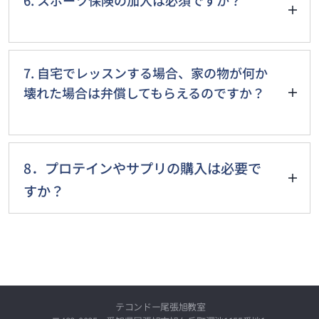
安心ください。
但し、すぐのご入会の場合、最初の月謝が
なお、退会するか迷っており相談したいと
半額になるモニターキャンペーンや体験レ
なお、当教室では怪我や事故、破損が発生
いう場合には、そのように言っていただけ
ッスン代が無料になるお得な特典がありま
した場合は、全てスポーツ保険での対応と
7. 自宅でレッスンする場合、家の物が何か
れば相談にのらせていただきます。
す。
なり、それ以外については完全に免責とさ
壊れた場合は弁償してもらえるのですか？
せていただくことをご了承いただく必要が
あります。
レッスン中の怪我や事故などトラブルにつ
もしご自身で類似保険に既にご加入されて
いては全てスポーツ保険での対応となりま
8．プロテインやサプリの購入は必要で
いる場合などは事前にご相談ください。
す。
すか？
当教室が電話で確認した時には
一般的なパーソナルトレーニングジムでは
高額な自社商品の購入が必須な所が多いで
「本人の持ち物は補償対象外だが、それ以
すよね(^^;
外については事故事に担当者が判断しま
す」
当教室ではそういったことはありませんの
テコンドー尾張旭教室
でご安心ください。
との回答でした。