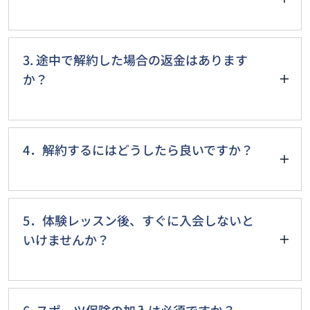
会で無料！
現金のみとなります。
体験後即決入
女性5500円（税込み）⇒
3. 途中で解約した場合の返金はあります
会で無料！
か？
最初の1ヶ
・道着代：5,500円（税込） ※
申請翌月以降の月謝残額の内、20%の解約
月は任意
です。
手数料を差し引いた金額が返金されます。
4．解約するにはどうしたら良いですか？
・スポーツ保険：年間1850円（税込）※シ
月謝以外の入会金や道着、スポーツ保険の
ステム利用料140円が別途必要。
返金はありません。
メールやLINEなど記録に残る文書で「退会
※既に類似保険にご加入済の方はご相談く
します」とご連絡ください。
5．体験レッスン後、すぐに入会しないと
ださい。
いけませんか？
それだけで完了です。
・指定場所への出張やご自宅訪問を希望さ
当教室ではいわゆる引き留めトークは一切
れる場合は、距離や時間によっては別途ご
当教室は体験後、無理に入会を勧誘営業す
しないことをポリシーとしていますのでご
相談とさせていただきます。
ることはありませんのでご安心ください。
6. スポーツ保険の加入は必須ですか？